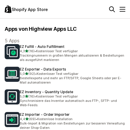
Shopify App Store
Apps von Highview Apps LLC
5 Apps
EZ Fulfill ‑ Auto Fulfillment
von 5 Sternen
4,3
(16)
•
Kostenloser Test verfügbar
16 Rezensionen insgesamt
Trackingnummern in großen Mengen aktualisieren & Bestellungen
als ausgeführt markieren
EZ Exporter ‑ Data Exports
von 5 Sternen
5,0
(92)
•
Kostenloser Test verfügbar
92 Rezensionen insgesamt
Bestellexporte und mehr an FTP/SFTP, Google Sheets oder per E-
Mail automatisieren
EZ Inventory ‑ Quantity Update
von 5 Sternen
5,0
(16)
•
Kostenloser Test verfügbar
16 Rezensionen insgesamt
Synchronisiere das Inventar automatisch aus FTP-, SFTP- und
Web-Feeds.
EZ Importer ‑ Order Importer
von 5 Sternen
4,4
(69)
•
Kostenlose Installation
69 Rezensionen insgesamt
Bulk-Import & Migration von Bestellungen zur besseren Verwaltung
deiner Shop-Daten.