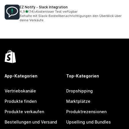
EZ Notify ‑ Slack Integration
von 5 Sternen
4,9
(14)
•
Kostenloser Test verfügbar
14 Rezensionen insgesamt
Behalte mit Slack-Bestellbenachrichtigungen den Überblick über
deine Verkäufe.
App-Kategorien
Top-Kategorien
Vertriebskanäle
Dropshipping
Produkte finden
Marktplätze
Produkte verkaufen
Produktrezensionen
Bestellungen und Versand
Upselling und Bundles