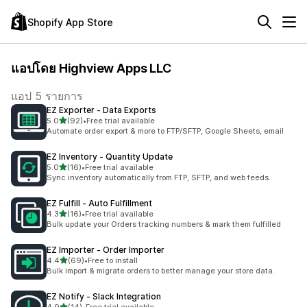
Shopify App Store
แอปโดย Highview Apps LLC
แอป 5 รายการ
EZ Exporter ‑ Data Exports
เต็ม 5 ดาว
5.0
(92)
•
Free trial available
ทั้งหมด 92 รีวิว
Automate order export & more to FTP/SFTP, Google Sheets, email
EZ Inventory ‑ Quantity Update
เต็ม 5 ดาว
5.0
(16)
•
Free trial available
ทั้งหมด 16 รีวิว
Sync inventory automatically from FTP, SFTP, and web feeds.
EZ Fulfill ‑ Auto Fulfillment
เต็ม 5 ดาว
4.3
(16)
•
Free trial available
ทั้งหมด 16 รีวิว
Bulk update your Orders tracking numbers & mark them fulfilled
EZ Importer ‑ Order Importer
เต็ม 5 ดาว
4.4
(69)
•
Free to install
ทั้งหมด 69 รีวิว
Bulk import & migrate orders to better manage your store data.
EZ Notify ‑ Slack Integration
เต็ม 5 ดาว