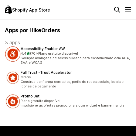
Shopify App Store
Apps por HikeOrders
3 apps
Accessibility Enabler AW
de 5 estrelas
4,4
(70)
•
Plano gratuito disponível
70 avaliações ao todo
Solução avançada de acessibilidade para conformidade com ADA,
EAA e WCAG
Full Trust ‑Trust Accelerator
Grátis
Construa confiança com selos, perfis de redes sociais, locais e
ícones de pagamento
Promo Jet
Plano gratuito disponível
Impulsione as ofertas promocionais com widget e banner na loja