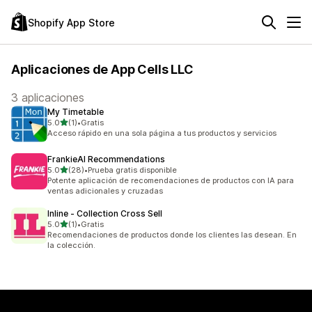
Shopify App Store
Aplicaciones de App Cells LLC
3 aplicaciones
My Timetable
de 5 estrellas
5.0
(1)
•
Gratis
1 reseñas en total
Acceso rápido en una sola página a tus productos y servicios
FrankieAI Recommendations
de 5 estrellas
5.0
(28)
•
Prueba gratis disponible
28 reseñas en total
Potente aplicación de recomendaciones de productos con IA para
ventas adicionales y cruzadas
Inline ‑ Collection Cross Sell
de 5 estrellas
5.0
(1)
•
Gratis
1 reseñas en total
Recomendaciones de productos donde los clientes las desean. En
la colección.