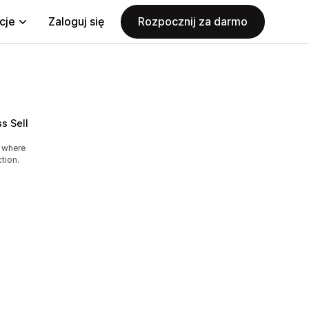
cje
Zaloguj się
Rozpocznij za darmo
ss Sell
 where
tion.