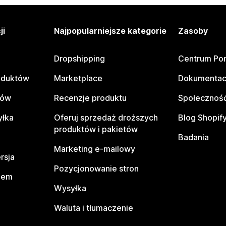
ji
Najpopularniejsze kategorie
Zasoby
Dropshipping
Centrum Po
oduktów
Marketplace
Dokumentac
tów
Recenzje produktu
Społeczność
yłka
Oferuj sprzedaż droższych
Blog Shopif
produktów i pakietów
Badania
Marketing e-mailowy
rsja
Pozycjonowanie stron
pem
Wysyłka
Waluta i tłumaczenie