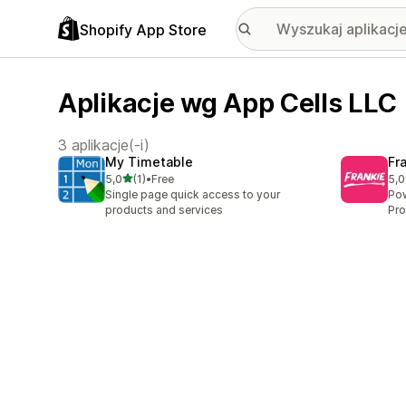
Shopify App Store
Aplikacje wg App Cells LLC
3 aplikacje(-i)
My Timetable
Fr
na 5 gwiazdek
5,0
(1)
•
Free
5,0
Łączna liczba recenzji: 1
Łąc
Single page quick access to your
Pow
products and services
Pr