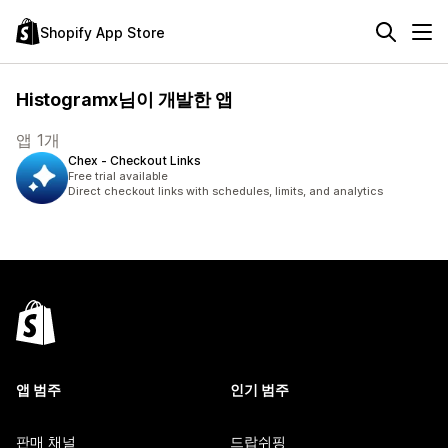
Shopify App Store
Histogramx님이 개발한 앱
앱 1개
Chex ‑ Checkout Links
Free trial available
Direct checkout links with schedules, limits, and analytics
앱 범주
인기 범주
판매 채널
드랍쉬핑