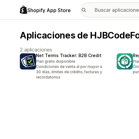
Shopify App Store
Aplicaciones de HJBCodeF
2 aplicaciones
Net Terms Tracker: B2B Credit
Re
Plan gratis disponible
Pla
Condiciones de venta al por mayor a
Órd
30 días, límites de crédito, facturas y
pun
recordatorios