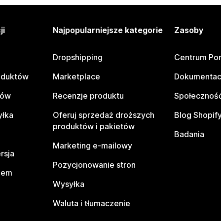
ji
Najpopularniejsze kategorie
Zasoby
Dropshipping
Centrum Po
oduktów
Marketplace
Dokumentac
tów
Recenzje produktu
Społeczność
yłka
Oferuj sprzedaż droższych
Blog Shopif
produktów i pakietów
Badania
Marketing e-mailowy
rsja
Pozycjonowanie stron
pem
Wysyłka
Waluta i tłumaczenie