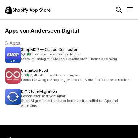
Shopify App Store
Apps von Anderseen Digital
3 Apps
ShopMCP — Claude Connector
von 5 Sternen
5,0
(3)
•
Kostenloser Test verfügbar
3 Rezensionen insgesamt
Store im Dialog mit Claude aktualisieren – kein Code nötig
Unlimited Feed
von 5 Sternen
1,0
(1)
•
Kostenloser Test verfügbar
1 Rezensionen insgesamt
Feeds für Google Shopping, Microsoft, Meta, TikTok usw. erstellen
DIY Store Migration
Kostenloser Test verfügbar
Shop-Migration mit unserer benutzerfreundlichen App und
Anleitung.