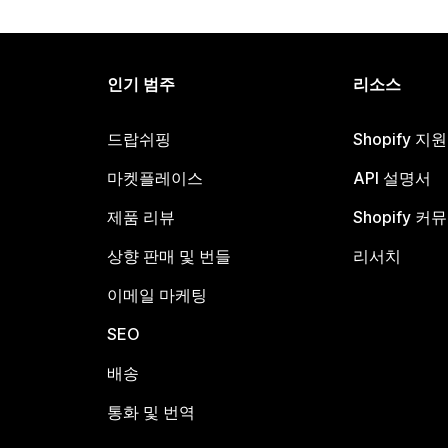
인기 범주
리소스
드랍쉬핑
Shopify 지
마켓플레이스
API 설명서
제품 리뷰
Shopify 커
상향 판매 및 번들
리서치
이메일 마케팅
SEO
배송
통화 및 번역