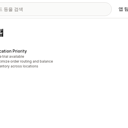
앱 
앱
cation Priority
e trial available
imize order routing and balance
entory across locations