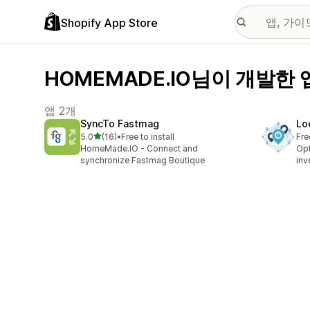
Shopify App Store
HOMEMADE.IO님이 개발한 
앱 2개
SyncTo Fastmag
Lo
별 5개 중
5.0
(16)
•
Free to install
Fre
총 리뷰 16개
HomeMade.IO - Connect and
Opt
synchronize Fastmag Boutique
inv