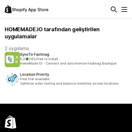
Shopify App Store
HOMEMADE.IO tarafından geliştirilen
uygulamalar
2 uygulama
SyncTo Fastmag
5 yıldız üzerinden
5,0
(16)
•
Free to install
toplam 16 değerlendirme
HomeMade.IO - Connect and synchronize Fastmag Boutique
Location Priority
Free trial available
Optimize order routing and balance inventory across locations