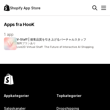
Shopify App Store
Apps fra HooK
1 app
V‑Staff | 接客品質を引き上げるバーチャルスタッフ
無料プランあり
Live2D Virtual Staff: The Future of Interactive AI Shopping.
Appkategorier
Topkategorier
Salgskanaler
Dropshipping