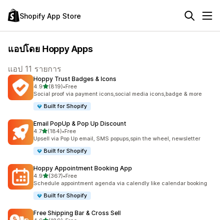
Shopify App Store
แอปโดย Hoppy Apps
แอป 11 รายการ
Hoppy Trust Badges & Icons
เต็ม 5 ดาว
4.9
(819)
•
Free
ทั้งหมด 819 รีวิว
Social proof via payment icons,social media icons,badge & more
Built for Shopify
Email PopUp & Pop Up Discount
เต็ม 5 ดาว
4.7
(184)
•
Free
ทั้งหมด 184 รีวิว
Upsell via Pop Up email, SMS popups,spin the wheel, newsletter
Built for Shopify
Hoppy Appointment Booking App
เต็ม 5 ดาว
4.9
(367)
•
Free
ทั้งหมด 367 รีวิว
Schedule appointment agenda via calendly like calendar booking
Built for Shopify
Free Shipping Bar & Cross Sell