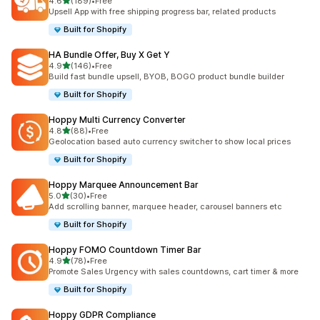
เต็ม 5 ดาว
4.6
(189)
•
Free
ทั้งหมด 189 รีวิว
Upsell App with free shipping progress bar, related products
Built for Shopify
HA Bundle Offer, Buy X Get Y
เต็ม 5 ดาว
4.9
(146)
•
Free
ทั้งหมด 146 รีวิว
Build fast bundle upsell, BYOB, BOGO product bundle builder
Built for Shopify
Hoppy Multi Currency Converter
เต็ม 5 ดาว
4.8
(88)
•
Free
ทั้งหมด 88 รีวิว
Geolocation based auto currency switcher to show local prices
Built for Shopify
Hoppy Marquee Announcement Bar
เต็ม 5 ดาว
5.0
(30)
•
Free
ทั้งหมด 30 รีวิว
Add scrolling banner, marquee header, carousel banners etc
Built for Shopify
Hoppy FOMO Countdown Timer Bar
เต็ม 5 ดาว
4.9
(78)
•
Free
ทั้งหมด 78 รีวิว
Promote Sales Urgency with sales countdowns, cart timer & more
Built for Shopify
Hoppy GDPR Compliance