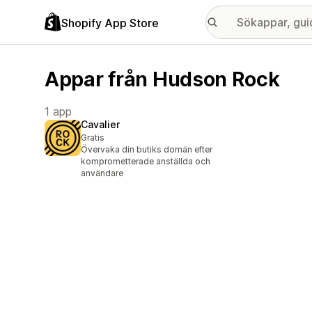
Shopify App Store
Appar från Hudson Rock
1 app
Cavalier
Gratis
Övervaka din butiks domän efter
komprometterade anställda och
användare