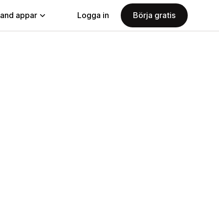
land appar
Logga in
Börja gratis