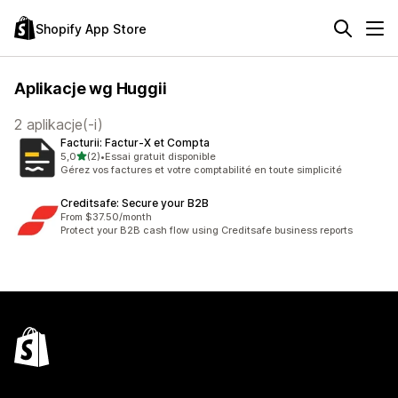
Shopify App Store
Aplikacje wg Huggii
2 aplikacje(-i)
Facturii: Factur‑X et Compta
na 5 gwiazdek
5,0
(2)
•
Essai gratuit disponible
Łączna liczba recenzji: 2
Gérez vos factures et votre comptabilité en toute simplicité
Creditsafe: Secure your B2B
From $37.50/month
Protect your B2B cash flow using Creditsafe business reports