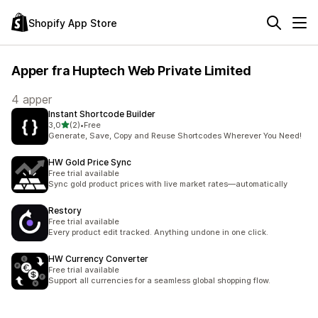
Shopify App Store
Apper fra Huptech Web Private Limited
4 apper
Instant Shortcode Builder
av 5 stjerner
3,0
(2)
•
Free
Totalt 2 omtaler
Generate, Save, Copy and Reuse Shortcodes Wherever You Need!
HW Gold Price Sync
Free trial available
Sync gold product prices with live market rates—automatically
Restory
Free trial available
Every product edit tracked. Anything undone in one click.
HW Currency Converter
Free trial available
Support all currencies for a seamless global shopping flow.