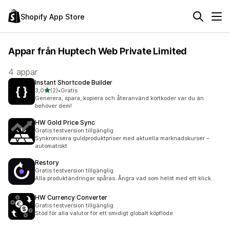
Shopify App Store
Appar från Huptech Web Private Limited
4 appar
Instant Shortcode Builder
av 5 stjärnor
3,0
(2)
•
Gratis
2 recensioner totalt
Generera, spara, kopiera och återanvänd kortkoder var du än
behöver dem!
HW Gold Price Sync
Gratis testversion tillgänglig
Synkronisera guldproduktpriser med aktuella marknadskurser –
automatiskt
Restory
Gratis testversion tillgänglig
Alla produktändringar spåras. Ångra vad som helst med ett klick.
HW Currency Converter
Gratis testversion tillgänglig
Stöd för alla valutor för ett smidigt globalt köpflöde.