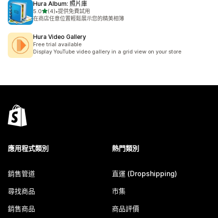
Hura Album: 照片庫
滿分 5 顆星
5.0
(4)
•
提供免費試用
共有 4 則評價
在商店任意位置輕鬆展示您的精美相簿
Hura Video Gallery
Free trial available
Display YouTube video gallery in a grid view on your store
應用程式類別
熱門類別
銷售管道
直運 (Dropshipping)
尋找商品
市集
銷售商品
商品評價