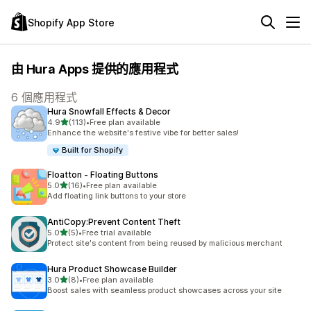
Shopify App Store
由 Hura Apps 提供的應用程式
6 個應用程式
Hura Snowfall Effects & Decor
滿分 5 顆星
4.9
(113)
•
Free plan available
共有 113 則評價
Enhance the website's festive vibe for better sales!
Built for Shopify
Floatton ‑ Floating Buttons
滿分 5 顆星
5.0
(16)
•
Free plan available
共有 16 則評價
Add floating link buttons to your store
AntiCopy:Prevent Content Theft
滿分 5 顆星
5.0
(5)
•
Free trial available
共有 5 則評價
Protect site's content from being reused by malicious merchant
Hura Product Showcase Builder
滿分 5 顆星
3.0
(8)
•
Free plan available
共有 8 則評價
Boost sales with seamless product showcases across your site