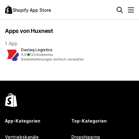
Shopify App Store
Apps von Huxnest
1 App
Dastaq Logistics
von 5 Sternen
5,0
(2)
•
Kostenlos
2 Rezensionen insgesamt
Bestelllieferungen einfach verwalten
App-Kategorien
Top-Kategorien
Vertriebskanäle
Dropshipping