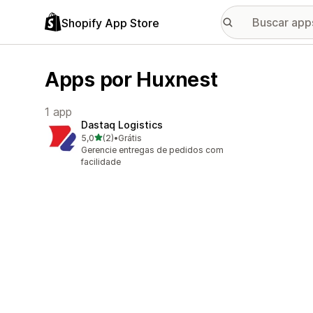
Shopify App Store
Apps por Huxnest
1 app
Dastaq Logistics
de 5 estrelas
5,0
(2)
•
Grátis
2 avaliações ao todo
Gerencie entregas de pedidos com
facilidade