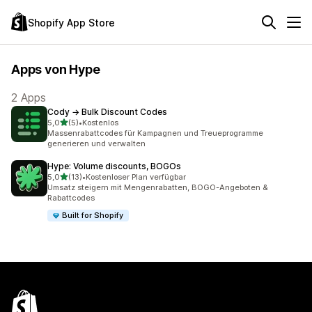
Shopify App Store
Apps von Hype
2 Apps
Cody → Bulk Discount Codes
von 5 Sternen
5,0
(5)
•
Kostenlos
5 Rezensionen insgesamt
Massenrabattcodes für Kampagnen und Treueprogramme
generieren und verwalten
Hype: Volume discounts, BOGOs
von 5 Sternen
5,0
(13)
•
Kostenloser Plan verfügbar
13 Rezensionen insgesamt
Umsatz steigern mit Mengenrabatten, BOGO-Angeboten &
Rabattcodes
Built for Shopify