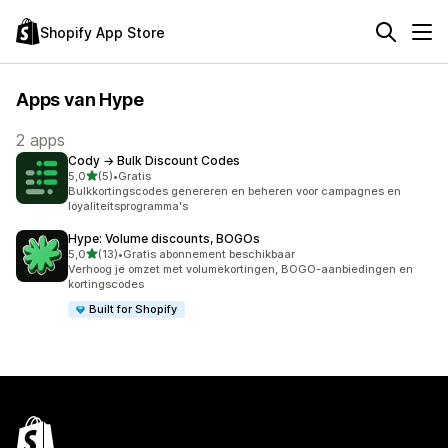
Shopify App Store
Apps van Hype
2 apps
Cody → Bulk Discount Codes
van 5 sterren
5,0
(5)
•
Gratis
5 recensies in totaal
Bulkkortingscodes genereren en beheren voor campagnes en
loyaliteitsprogramma's
Hype: Volume discounts, BOGOs
van 5 sterren
5,0
(13)
•
Gratis abonnement beschikbaar
13 recensies in totaal
Verhoog je omzet met volumekortingen, BOGO-aanbiedingen en
kortingscodes
Built for Shopify