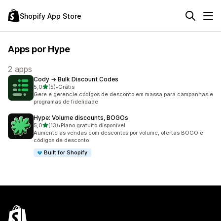
Shopify App Store
Apps por Hype
2 apps
Cody → Bulk Discount Codes
de 5 estrelas
5,0
(5)
•
Grátis
5 avaliações ao todo
Gere e gerencie códigos de desconto em massa para campanhas e
programas de fidelidade
Hype: Volume discounts, BOGOs
de 5 estrelas
5,0
(13)
•
Plano gratuito disponível
13 avaliações ao todo
Aumente as vendas com descontos por volume, ofertas BOGO e
códigos de desconto
Built for Shopify