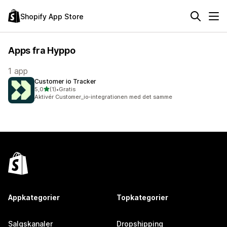
Shopify App Store
Apps fra Hyppo
1 app
Customer io Tracker
ud af 5 stjerner
5,0
(1)
•
Gratis
1 anmeldelser i alt
Aktivér Customer_io-integrationen med det samme
Appkategorier
Topkategorier
Salgskanaler
Dropshipping