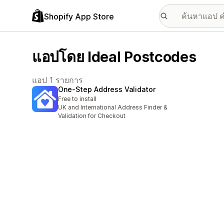
Shopify App Store
แอปโดย Ideal Postcodes
แอป 1 รายการ
One‑Step Address Validator
Free to install
UK and International Address Finder &
Validation for Checkout