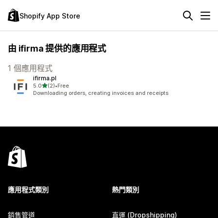
Shopify App Store
由 ifirma 提供的應用程式
1 個應用程式
ifirma.pl
滿分 5 顆星
5.0
(2)
•
Free
共有 2 則評價
Downloading orders, creating invoices and receipts
應用程式類別
熱門類別
銷售管道
直運 (Dropshipping)