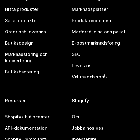
Hitta produkter
Marknadsplatser
Sälja produkter
Produktomdömen
Order och leverans
Merförsäljning och paket
Butiksdesign
E-postmarknadsföring
Marknadsföring och
SEO
konvertering
Leverans
Butikshantering
Valuta och språk
Resurser
Shopify
Shopifys hjälpcenter
Om
API-dokumentation
Jobba hos oss
Shopify Community
Investerare