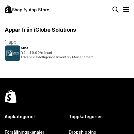
Shopify App Store
Appar från iGlobe Solutions
1 app
AIIM
Från $9.99/månad
Advance Intelligence Inventory Management
Appkategorier
Toppkategorier
Försäljningskanaler
Dropshipping