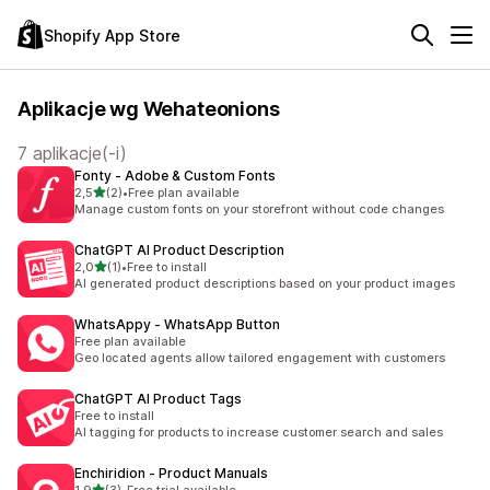
Shopify App Store
Aplikacje wg Wehateonions
7 aplikacje(-i)
Fonty ‑ Adobe & Custom Fonts
na 5 gwiazdek
2,5
(2)
•
Free plan available
Łączna liczba recenzji: 2
Manage custom fonts on your storefront without code changes
ChatGPT AI Product Description
na 5 gwiazdek
2,0
(1)
•
Free to install
Łączna liczba recenzji: 1
AI generated product descriptions based on your product images
WhatsAppy ‑ WhatsApp Button
Free plan available
Geo located agents allow tailored engagement with customers
ChatGPT AI Product Tags
Free to install
AI tagging for products to increase customer search and sales
Enchiridion ‑ Product Manuals
na 5 gwiazdek