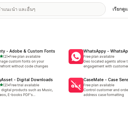
เรียกดู
nty ‑ Adobe & Custom Fonts
WhatsAppy ‑ WhatsAp
เต็ม 5 ดาว
(2)
•
Free plan available
Free plan available
หมด 2 รีวิว
age custom fonts on your
Geo located agents allow t
refront without code changes
engagement with custome
yAsset ‑ Digital Downloads
CaseMate ‑ Case Sensi
เต็ม 5 ดาว
(2)
•
Free trial available
Free plan available
หมด 2 รีวิว
l digital products such as Music,
Control customer and ord
eos, E-books PDF's...
address case formatting