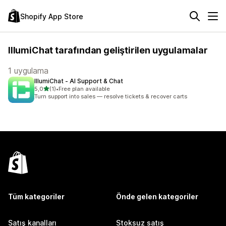
Shopify App Store
IllumiChat tarafından geliştirilen uygulamalar
1 uygulama
IllumiChat ‑ AI Support & Chat
5 yıldız üzerinden
5,0
(1)
•
Free plan available
toplam 1 değerlendirme
Turn support into sales — resolve tickets & recover carts
Tüm kategoriler
Önde gelen kategoriler
Satış kanalları
Stoksuz satış