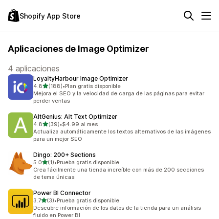
Shopify App Store
Aplicaciones de Image Optimizer
4 aplicaciones
LoyaltyHarbour Image Optimizer
de 5 estrellas
4.8
(188)
•
Plan gratis disponible
188 reseñas en total
Mejora el SEO y la velocidad de carga de las páginas para evitar
perder ventas
AltGenius: Alt Text Optimizer
de 5 estrellas
4.8
(39)
•
$4.99 al mes
39 reseñas en total
Actualiza automáticamente los textos alternativos de las imágenes
para un mejor SEO
Dingo: 200+ Sections
de 5 estrellas
5.0
(1)
•
Prueba gratis disponible
1 reseñas en total
Crea fácilmente una tienda increíble con más de 200 secciones
de tema únicas
Power BI Connector
de 5 estrellas
3.7
(3)
•
Prueba gratis disponible
3 reseñas en total
Descubre información de los datos de la tienda para un análisis
fluido en Power BI