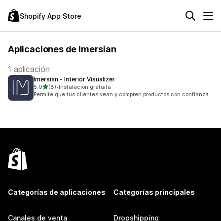
Shopify App Store
Aplicaciones de Imersian
1 aplicación
Imersian ‑ Interior Visualizer
de 5 estrellas
5.0
(8)
•
Instalación gratuita
8 reseñas en total
Permite que tus clientes vean y compren productos con confianza.
Categorías de aplicaciones
Categorías principales
Canales de venta
Dropshipping