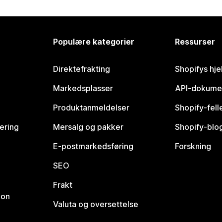
Populære kategorier
Ressurser
Direktefrakting
Shopifys hje
Markedsplasser
API-dokume
Produktanmeldelser
Shopify-fel
vering
Mersalg og pakker
Shopify-blo
E-postmarkedsføring
Forskning
SEO
Frakt
jon
Valuta og oversettelse