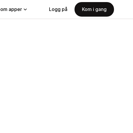
nom apper
Logg på
Kom i gang