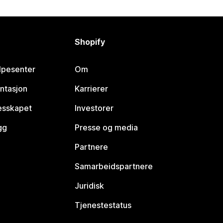
Shopify
lpesenter
Om
ntasjon
Karrierer
lesskapet
Investorer
gg
Presse og media
Partnere
Samarbeidspartnere
Juridisk
Tjenestestatus