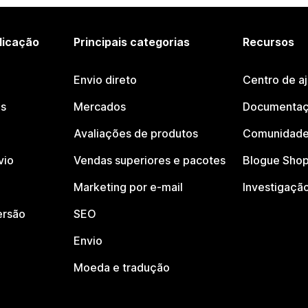
licação
Principais categorias
Recursos
Envio direto
Centro de a
os
Mercados
Documentaç
Avaliações de produtos
Comunidade
vio
Vendas superiores e pacotes
Blogue Shop
Marketing por e-mail
Investigaçã
ersão
SEO
Envio
Moeda e tradução