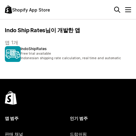
Shopify App Store
Indo Ship Rates님이 개발한 앱
앱 1개
IndoShipRates
Free trial available
Indonesian shipping rate calculation, real time and automatic
앱 범주
인기 범주
판매 채널
드랍쉬핑