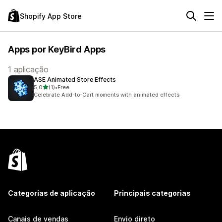
Shopify App Store
Apps por KeyBird Apps
1 aplicação
ASE Animated Store Effects
de 5 estrelas
5,0
(1)
•
Free
1 total de avaliações
Celebrate Add-to-Cart moments with animated effects
Categorias de aplicação
Principais categorias
Canais de vendas
Envio direto