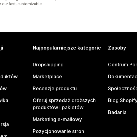
h our fast, customizable
ji
Najpopularniejsze kategorie
Zasoby
Dropshipping
Centrum Po
oduktów
Marketplace
Dokumentac
tów
Recenzje produktu
Społeczność
yłka
Oferuj sprzedaż droższych
Blog Shopif
produktów i pakietów
Badania
Marketing e-mailowy
rsja
Pozycjonowanie stron
pem