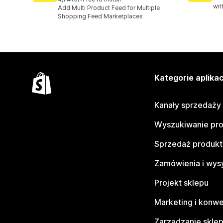
Łączna liczba recenzji: 3
wit
Add Multi Product Feed for Multiple
Shopping Feed Marketplaces
Kategorie aplikac
Kanały sprzedaży
Wyszukiwanie pr
Sprzedaż produk
Zamówienia i wys
Projekt sklepu
Marketing i konwe
Zarządzanie skle