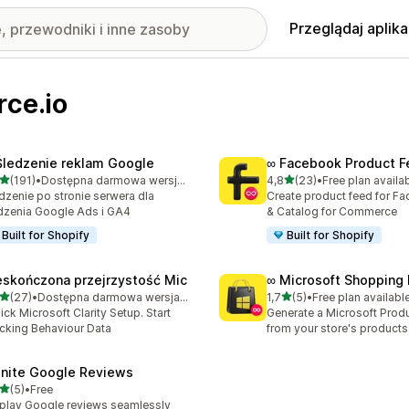
Przeglądaj aplika
rce.io
Śledzenie reklam Google
∞ Facebook Product F
na 5 gwiazdek
na 5 gwiazdek
(191)
•
Dostępna darmowa wersja próbna
4,8
(23)
•
Free plan availa
zna liczba recenzji: 191
Łączna liczba recenzji: 23
dzenie po stronie serwera dla
Create product feed for F
dzenia Google Ads i GA4
& Catalog for Commerce
Built for Shopify
Built for Shopify
eskończona przejrzystość Mic
∞ Microsoft Shopping
na 5 gwiazdek
na 5 gwiazdek
(27)
•
Dostępna darmowa wersja próbna
1,7
(5)
•
Free plan availabl
zna liczba recenzji: 27
Łączna liczba recenzji: 5
lick Microsoft Clarity Setup. Start
Generate a Microsoft Prod
cking Behaviour Data
from your store's products
finite Google Reviews
na 5 gwiazdek
(5)
•
Free
zna liczba recenzji: 5
play Google reviews seamlessly