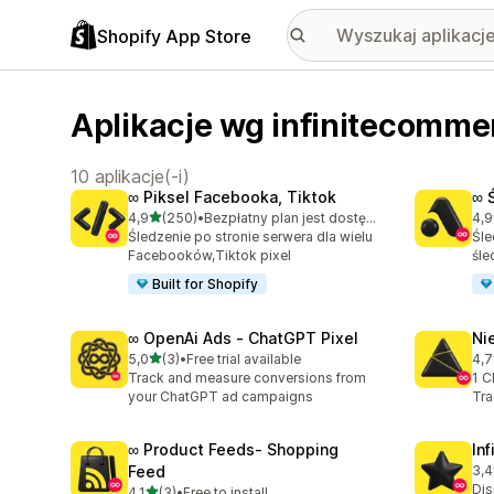
Shopify App Store
Aplikacje wg infinitecomme
10 aplikacje(-i)
∞ Piksel Facebooka, Tiktok
∞ 
na 5 gwiazdek
4,9
(250)
•
Bezpłatny plan jest dostępny
4,9
Łączna liczba recenzji: 250
Łąc
Śledzenie po stronie serwera dla wielu
Śle
Facebooków,Tiktok pixel
śle
Built for Shopify
∞ OpenAi Ads ‑ ChatGPT Pixel
Ni
na 5 gwiazdek
5,0
(3)
•
Free trial available
4,7
Łączna liczba recenzji: 3
Łąc
Track and measure conversions from
1 C
your ChatGPT ad campaigns
Tra
∞ Product Feeds‑ Shopping
In
Feed
3,4
Łąc
Dis
na 5 gwiazdek
4,1
(3)
•
Free to install