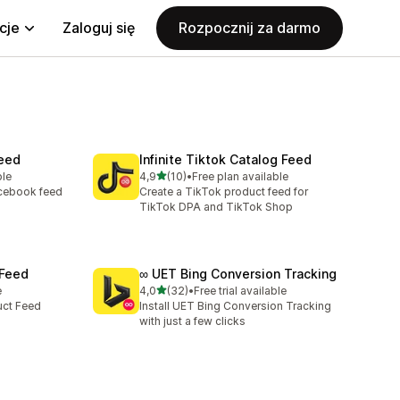
cje
Zaloguj się
Rozpocznij za darmo
eed
Infinite Tiktok Catalog Feed
na 5 gwiazdek
ble
4,9
(10)
•
Free plan available
Łączna liczba recenzji: 10
acebook feed
Create a TikTok product feed for
TikTok DPA and TikTok Shop
 Feed
∞ UET Bing Conversion Tracking
na 5 gwiazdek
e
4,0
(32)
•
Free trial available
Łączna liczba recenzji: 32
uct Feed
Install UET Bing Conversion Tracking
with just a few clicks