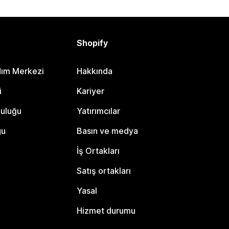
Shopify
dım Merkezi
Hakkında
i
Kariyer
luluğu
Yatırımcılar
gu
Basın ve medya
İş Ortakları
Satış ortakları
Yasal
Hizmet durumu