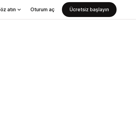
öz atın
Oturum aç
Ücretsiz başlayın