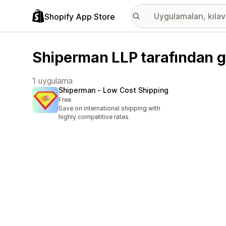
Shopify App Store
Shiperman LLP tarafından ge
1 uygulama
Shiperman ‑ Low Cost Shipping
Free
Save on international shipping with
highly competitive rates.