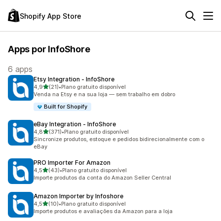
Shopify App Store
Apps por InfoShore
6 apps
Etsy Integration ‑ InfoShore
de 5 estrelas
4,9
(21)
•
Plano gratuito disponível
21 avaliações ao todo
Venda na Etsy e na sua loja — sem trabalho em dobro
Built for Shopify
eBay Integration ‑ InfoShore
de 5 estrelas
4,8
(371)
•
Plano gratuito disponível
371 avaliações ao todo
Sincronize produtos, estoque e pedidos bidirecionalmente com o
eBay
PRO Importer For Amazon
de 5 estrelas
4,5
(43)
•
Plano gratuito disponível
43 avaliações ao todo
Importe produtos da conta do Amazon Seller Central
Amazon Importer by Infoshore
de 5 estrelas
4,5
(10)
•
Plano gratuito disponível
10 avaliações ao todo
Importe produtos e avaliações da Amazon para a loja