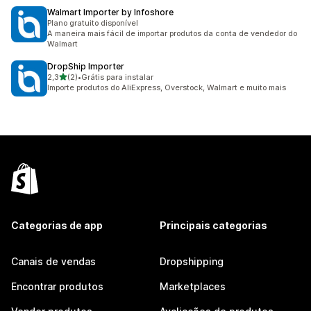
Walmart Importer by Infoshore
Plano gratuito disponível
A maneira mais fácil de importar produtos da conta de vendedor do
Walmart
DropShip Importer
de 5 estrelas
2,3
(2)
•
Grátis para instalar
2 avaliações ao todo
Importe produtos do AliExpress, Overstock, Walmart e muito mais
Categorias de app
Principais categorias
Canais de vendas
Dropshipping
Encontrar produtos
Marketplaces