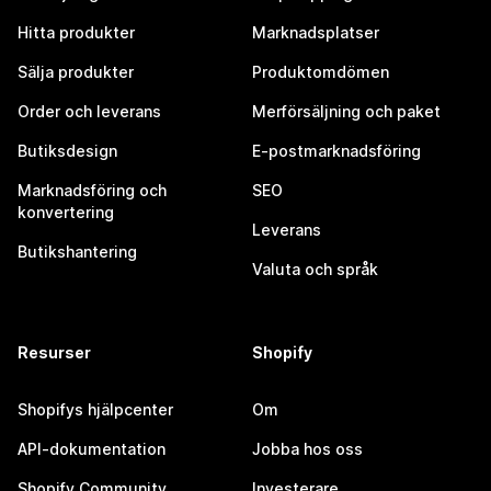
Hitta produkter
Marknadsplatser
Sälja produkter
Produktomdömen
Order och leverans
Merförsäljning och paket
Butiksdesign
E-postmarknadsföring
Marknadsföring och
SEO
konvertering
Leverans
Butikshantering
Valuta och språk
Resurser
Shopify
Shopifys hjälpcenter
Om
API-dokumentation
Jobba hos oss
Shopify Community
Investerare