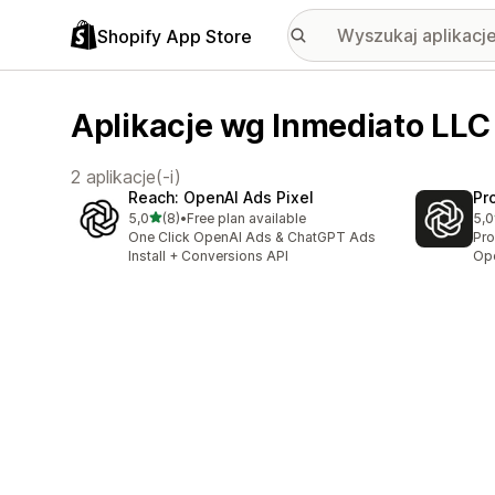
Shopify App Store
Aplikacje wg Inmediato LLC
2 aplikacje(-i)
Reach: OpenAI Ads Pixel
Pr
na 5 gwiazdek
5,0
(8)
•
Free plan available
5,0
Łączna liczba recenzji: 8
Łąc
One Click OpenAI Ads & ChatGPT Ads
Pro
Install + Conversions API
Ope