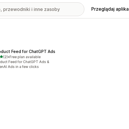
Przeglądaj aplika
oduct Feed for ChatGPT Ads
na 5 gwiazdek
(2)
•
Free plan available
zna liczba recenzji: 2
duct Feed for ChatGPT Ads &
nAI Ads in a few clicks