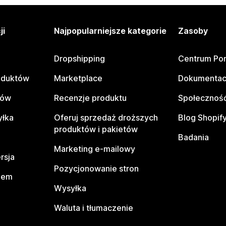
ji
Najpopularniejsze kategorie
Zasoby
Dropshipping
Centrum Po
oduktów
Marketplace
Dokumentac
tów
Recenzje produktu
Społeczność
yłka
Oferuj sprzedaż droższych
Blog Shopif
produktów i pakietów
Badania
Marketing e-mailowy
rsja
Pozycjonowanie stron
pem
Wysyłka
Waluta i tłumaczenie