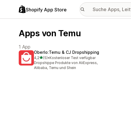
Shopify App Store
Apps von Temu
1 App
Oberlo:Temu & CJ Dropshipping
von 5 Sternen
4,2
(5)
•
Kostenloser Test verfügbar
5 Rezensionen insgesamt
Dropshippe Produkte von AliExpress,
Alibaba, Temu und Shein