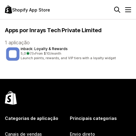
Shopify App Store
Apps por Inrays Tech Private Limited
1 aplicação
inback: Loyalty & Rewards
de 5 estrelas
5,0
(1)
•
From $10/month
1 total de avaliações
Launch points, rewards, and VIP tiers with a loyalty widget
Categorias de aplicação
Principais categorias
Canais de vendas
Envio direto