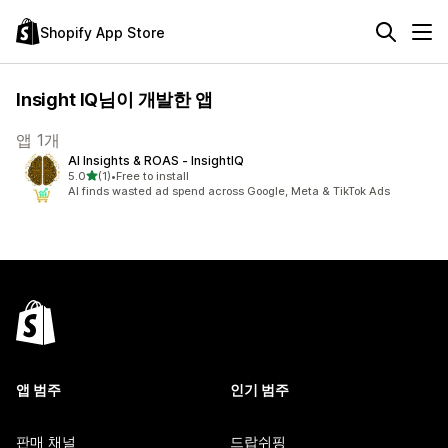
Shopify App Store
Insight IQ님이 개발한 앱
앱 1개
AI Insights & ROAS ‑ InsightIQ
별 5개 중
5.0
(1)
•
Free to install
총 리뷰 1개
AI finds wasted ad spend across Google, Meta & TikTok Ads
앱 범주
인기 범주
판매 채널
드랍쉬핑