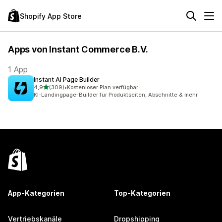
Shopify App Store
Apps von Instant Commerce B.V.
1 App
Instant AI Page Builder
von 5 Sternen
4,9
(309)
•
Kostenloser Plan verfügbar
309 Rezensionen insgesamt
KI-Landingpage-Builder für Produktseiten, Abschnitte & mehr
App-Kategorien
Top-Kategorien
Vertriebskanäle
Dropshipping