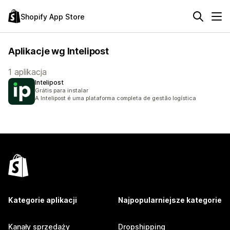
Shopify App Store
Aplikacje wg Intelipost
1 aplikacja
Intelipost
Grátis para instalar
A Intelipost é uma plataforma completa de gestão logística
Kategorie aplikacji
Najpopularniejsze kategorie
Kanały sprzedaży
Dropshipping