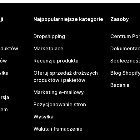
ji
Najpopularniejsze kategorie
Zasoby
Dropshipping
Centrum Po
oduktów
Marketplace
Dokumentac
tów
Recenzje produktu
Społeczność
yłka
Oferuj sprzedaż droższych
Blog Shopif
produktów i pakietów
Badania
Marketing e-mailowy
rsja
Pozycjonowanie stron
pem
Wysyłka
Waluta i tłumaczenie