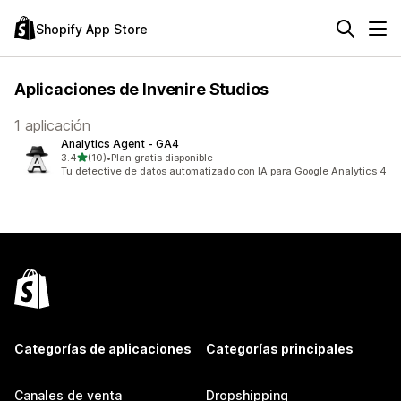
Shopify App Store
Aplicaciones de Invenire Studios
1 aplicación
Analytics Agent ‑ GA4
de 5 estrellas
3.4
(10)
•
Plan gratis disponible
10 reseñas en total
Tu detective de datos automatizado con IA para Google Analytics 4
Categorías de aplicaciones
Categorías principales
Canales de venta
Dropshipping