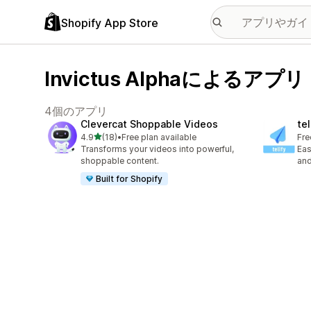
Shopify App Store
Invictus Alphaによるアプリ
4個のアプリ
Clevercat Shoppable Videos
tel
5つ星中
4.9
(18)
•
Free plan available
Fre
合計レビュー数：18件
Transforms your videos into powerful,
Eas
shoppable content.
and
Built for Shopify