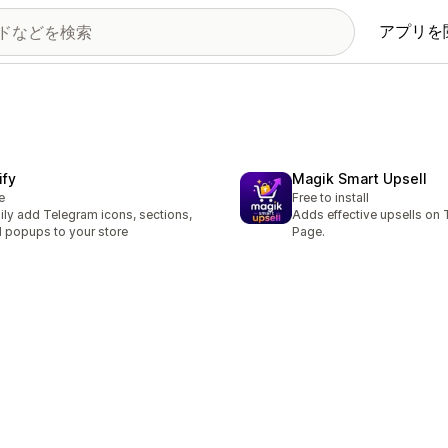
アプリを
ify
Magik Smart Upsell
e
Free to install
ily add Telegram icons, sections,
Adds effective upsells on
 popups to your store
Page.