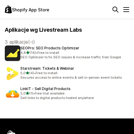
Shopify App Store
Aplikacje wg Livestream Labs
3 aplikacje(-i)
SEOPro: SEO Products Optimizer
na 5 gwiazdek
4,8
(14)
•
Free to install
Łączna liczba recenzji: 14
SEO Optimizer to fix SEO issues & increase traffic from Google
Starstream: Tickets & Webinar
na 5 gwiazdek
5,0
(4)
•
Free to install
Łączna liczba recenzji: 4
Secures access to online events & sell in-person event tickets
LinkIT ‑ Sell Digital Products
na 5 gwiazdek
5,0
(1)
•
Free trial available
Łączna liczba recenzji: 1
Sell links to digital products hosted anywhere